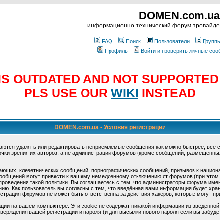
DOMEN.com.ua
информационно-технический форум провайд
FAQ
Поиск
Пользователи
Групп
Профиль
Войти и проверить личные со
E IS OUTDATED AND NOT SUPPORTE
PLS USE OUR
WIKI
INSTEAD
DOMEN.com.ua - Условия регистрации
аются удалять или редактировать неприемлемые сообщения как можно быстрее, все 
очки зрения их авторов, а не администрации форумов (кроме сообщений, размещённы
ающих, клеветнических сообщений, порнографических сообщений, призывов к национ
общений могут привести к вашему немедленному отключению от форумов (при этом ва
роведения такой политики. Вы соглашаетесь с тем, что администраторы форума имеют
ию. Как пользователь вы согласны с тем, что введённая вами информация будет хран
страция форумов не может быть ответственна за действия хакеров, которые могут при
ции на вашем компьютере. Эти cookie не содержат никакой информации из введённой
верждения вашей регистрации и пароля (и для высылки нового пароля если вы забуде