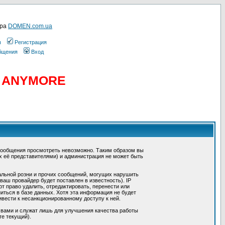
ера
DOMEN.com.ua
ы
Регистрация
общения
Вход
D ANYMORE
сообщения просмотреть невозможно. Таким образом вы
х её представителями) и администрация не может быть
альной розни и прочих сообщений, могущих нарушить
ш провайдер будет поставлен в известность). IP
 право удалить, отредактировать, перенести или
иться в базе данных. Хотя эта информация не будет
вести к несанкционированному доступу к ней.
 вами и служат лишь для улучшения качества работы
те текущий).