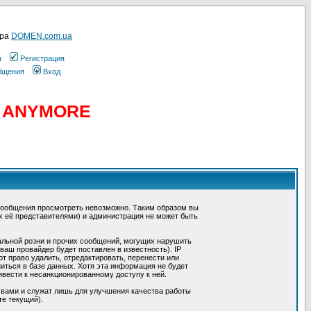
ера
DOMEN.com.ua
ы
Регистрация
общения
Вход
D ANYMORE
сообщения просмотреть невозможно. Таким образом вы
х её представителями) и администрация не может быть
альной розни и прочих сообщений, могущих нарушить
ш провайдер будет поставлен в известность). IP
 право удалить, отредактировать, перенести или
иться в базе данных. Хотя эта информация не будет
вести к несанкционированному доступу к ней.
 вами и служат лишь для улучшения качества работы
те текущий).