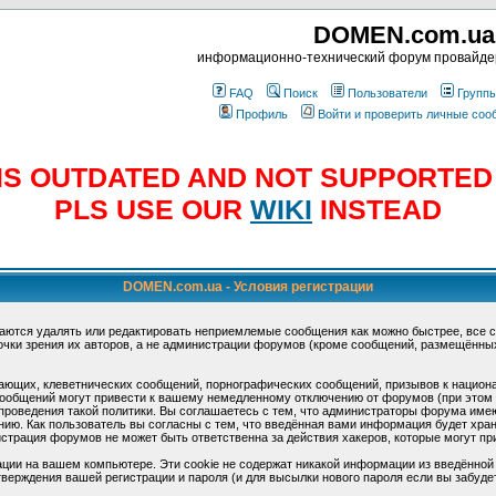
DOMEN.com.ua
информационно-технический форум провайд
FAQ
Поиск
Пользователи
Групп
Профиль
Войти и проверить личные со
E IS OUTDATED AND NOT SUPPORTE
PLS USE OUR
WIKI
INSTEAD
DOMEN.com.ua - Условия регистрации
аются удалять или редактировать неприемлемые сообщения как можно быстрее, все 
очки зрения их авторов, а не администрации форумов (кроме сообщений, размещённы
ающих, клеветнических сообщений, порнографических сообщений, призывов к национ
общений могут привести к вашему немедленному отключению от форумов (при этом ва
роведения такой политики. Вы соглашаетесь с тем, что администраторы форума имеют
ию. Как пользователь вы согласны с тем, что введённая вами информация будет хран
страция форумов не может быть ответственна за действия хакеров, которые могут при
ции на вашем компьютере. Эти cookie не содержат никакой информации из введённой
верждения вашей регистрации и пароля (и для высылки нового пароля если вы забуде