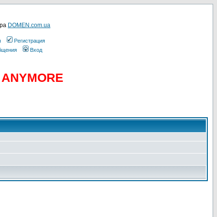
ера
DOMEN.com.ua
ы
Регистрация
общения
Вход
D ANYMORE