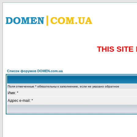
THIS SIT
Список форумов DOMEN.com.ua
Поля отмеченные * обязательны к заполнению, если не указано обратное
Имя: *
Адрес e-mail: *