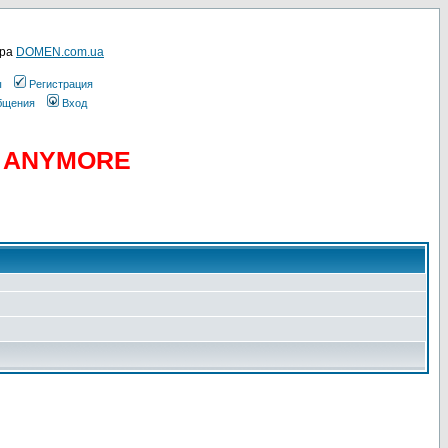
ера
DOMEN.com.ua
ы
Регистрация
общения
Вход
D ANYMORE