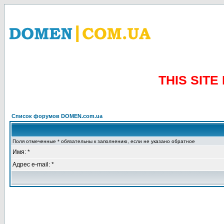
THIS SIT
Список форумов DOMEN.com.ua
Поля отмеченные * обязательны к заполнению, если не указано обратное
Имя: *
Адрес e-mail: *