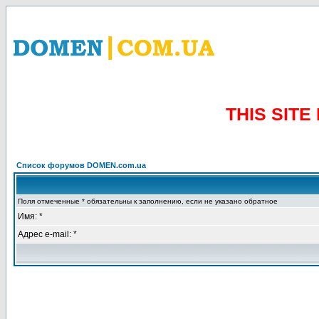
THIS SIT
Список форумов DOMEN.com.ua
Поля отмеченные * обязательны к заполнению, если не указано обратное
Имя: *
Адрес e-mail: *