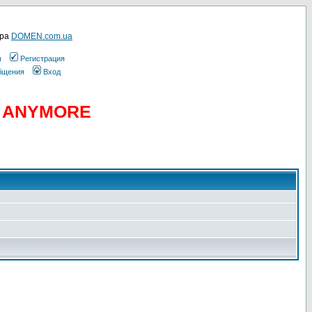
ера
DOMEN.com.ua
ы
Регистрация
общения
Вход
D ANYMORE