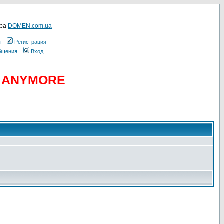
ера
DOMEN.com.ua
ы
Регистрация
общения
Вход
D ANYMORE