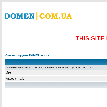
THIS SIT
Список форумов DOMEN.com.ua
Поля отмеченные * обязательны к заполнению, если не указано обратное
Имя: *
Адрес e-mail: *