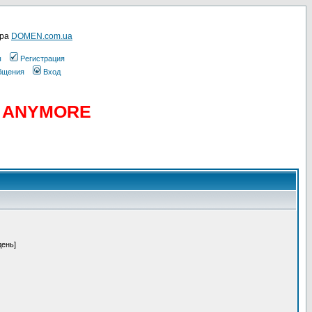
ера
DOMEN.com.ua
ы
Регистрация
общения
Вход
D ANYMORE
день]