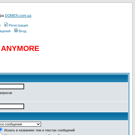
ера
DOMEN.com.ua
ы
Регистрация
общения
Вход
D ANYMORE
запросов
Искать в названиях тем и текстах сообщений