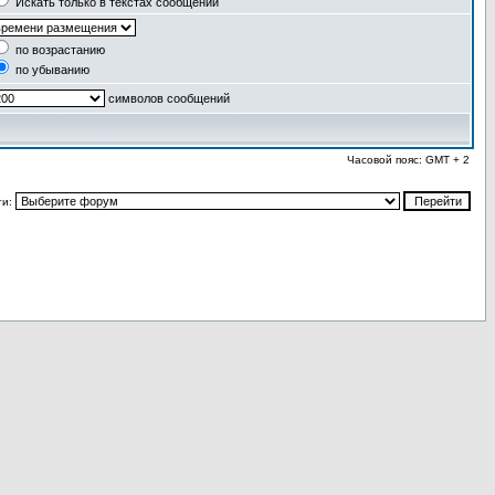
Искать только в текстах сообщений
по возрастанию
по убыванию
символов сообщений
Часовой пояс: GMT + 2
ти: