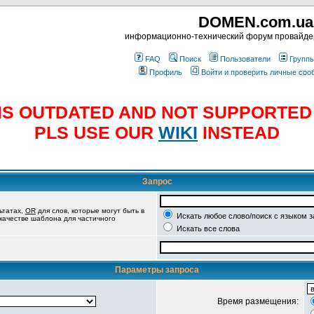
DOMEN.com.ua
информационно-технический форум провайд
FAQ
Поиск
Пользователи
Групп
Профиль
Войти и проверить личные со
E IS OUTDATED AND NOT SUPPORTE
PLS USE OUR
WIKI
INSTEAD
Запрос
ьтатах,
OR
для слов, которые могут быть в
Искать любое слово/поиск с языком 
 качестве шаблона для частичного
Искать все слова
Параметры запроса
Время размещения: