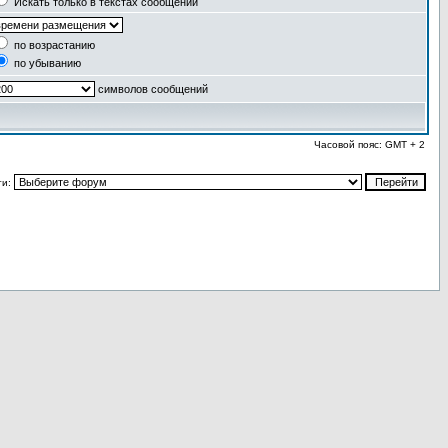
Искать только в текстах сообщений
по возрастанию
по убыванию
символов сообщений
Часовой пояс: GMT + 2
ти: