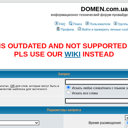
DOMEN.com.ua
информационно-технический форум провайд
FAQ
Поиск
Пользователи
Групп
Профиль
Войти и проверить личные со
E IS OUTDATED AND NOT SUPPORTE
PLS USE OUR
WIKI
INSTEAD
Запрос
ьтатах,
OR
для слов, которые могут быть в
Искать любое слово/поиск с языком 
 качестве шаблона для частичного
Искать все слова
Параметры запроса
Время размещения: