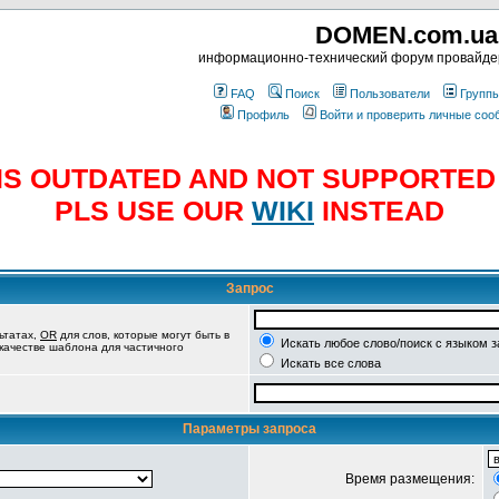
DOMEN.com.ua
информационно-технический форум провайд
FAQ
Поиск
Пользователи
Групп
Профиль
Войти и проверить личные со
E IS OUTDATED AND NOT SUPPORTE
PLS USE OUR
WIKI
INSTEAD
Запрос
ьтатах,
OR
для слов, которые могут быть в
Искать любое слово/поиск с языком 
 качестве шаблона для частичного
Искать все слова
Параметры запроса
Время размещения: