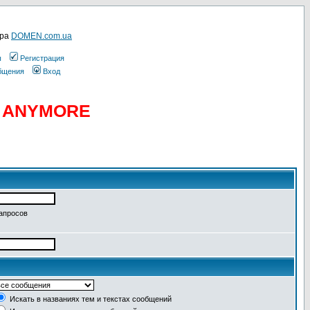
ера
DOMEN.com.ua
ы
Регистрация
общения
Вход
D ANYMORE
запросов
Искать в названиях тем и текстах сообщений