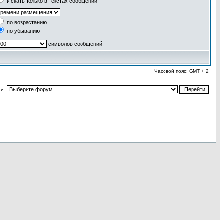
Искать только в текстах сообщений
по возрастанию
по убыванию
символов сообщений
Часовой пояс: GMT + 2
ти: