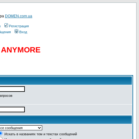
ера
DOMEN.com.ua
ы
Регистрация
общения
Вход
D ANYMORE
запросов
Искать в названиях тем и текстах сообщений