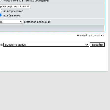
Искать только в текстах сообщений
по возрастанию
по убыванию
символов сообщений
Часовой пояс: GMT + 2
ти: