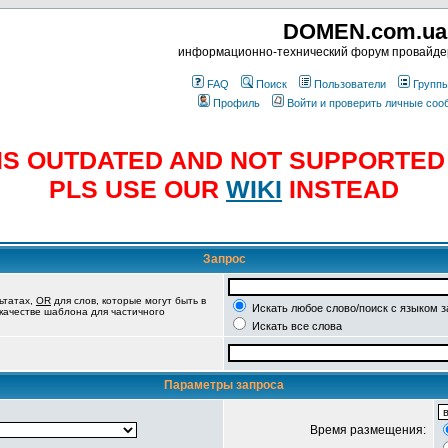
DOMEN.com.ua
информационно-технический форум провайд
FAQ
Поиск
Пользователи
Групп
Профиль
Войти и проверить личные со
E IS OUTDATED AND NOT SUPPORTE
PLS USE OUR
WIKI
INSTEAD
Запрос
ьтатах,
OR
для слов, которые могут быть в
Искать любое слово/поиск с языком 
 качестве шаблона для частичного
Искать все слова
Параметры запроса
Время размещения: