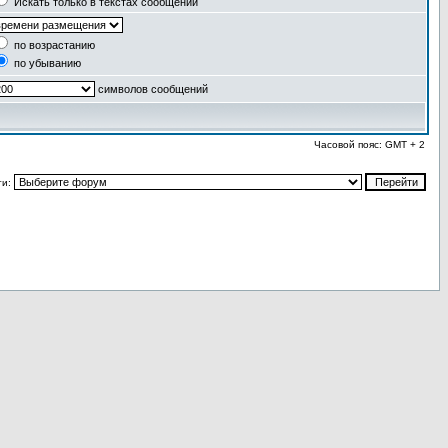
Искать только в текстах сообщений
по возрастанию
по убыванию
символов сообщений
Часовой пояс: GMT + 2
ти: