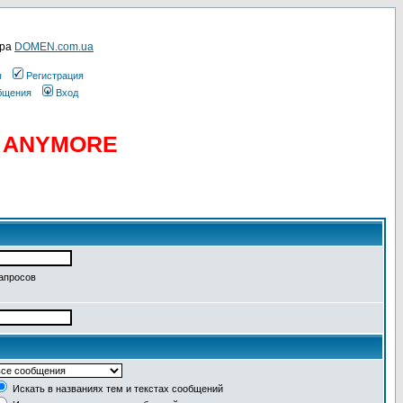
ера
DOMEN.com.ua
ы
Регистрация
общения
Вход
D ANYMORE
запросов
Искать в названиях тем и текстах сообщений