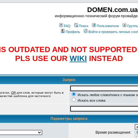
DOMEN.com.ua
информационно-технический форум провайд
FAQ
Поиск
Пользователи
Групп
Профиль
Войти и проверить личные со
E IS OUTDATED AND NOT SUPPORTE
PLS USE OUR
WIKI
INSTEAD
Запрос
ьтатах,
OR
для слов, которые могут быть в
Искать любое слово/поиск с языком 
 качестве шаблона для частичного
Искать все слова
Параметры запроса
Время размещения: