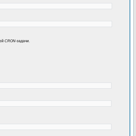
оей
CRON-
задачи.