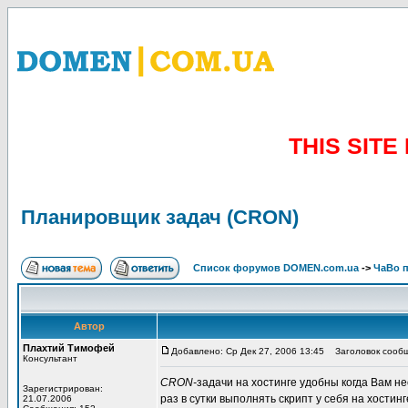
THIS SIT
Планировщик задач (CRON)
Список форумов DOMEN.com.ua
->
ЧаВо п
Автор
Плахтий Тимофей
Добавлено: Ср Дек 27, 2006 13:45
Заголовок сообщ
Консультант
CRON-
задачи на хостинге удобны когда Вам н
Зарегистрирован:
раз в сутки выполнять скрипт у себя на хостинг
21.07.2006