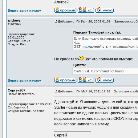
Алексей.
Вернуться к началу
andreyz
Добавлено: Пт Июн 20, 2008 01:08
Заголовок сообщ
Участник
Плахтий Тимофей писал(а):
Зарегистрирован:
29.01.2005
Если Вам нужно скачивать страницу са
Сообщения: 25
Код:
Откуда: Kiev
GET
http://
домен/путь_к_странице/имя_
Не сработало
Вот что получил на выходе:
Цитата:
/bin/sh: GET: command not found
Вернуться к началу
Сергей987
Добавлено: Пн Май 16, 2011 17:38
Заголовок сообще
Новый посетитель
Здравствуйте. Я являюсь админом сайта, котор
Зарегистрирован: 16.05.2011
Starter - один из лучших модулей для создания
Сообщения: 1
Откуда: Ukraine, Kherson
не приходит ни одного письма - рассылка не р
подскажете как можно настроить CRON или сдел
если вопрос написал не в тему.
_________________
Сергей