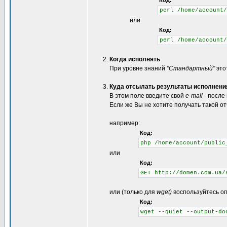
Код:
perl /home/account/
или
Код:
perl /home/account/
Когда исполнять
При уровне знаний
"Стандартный"
это
Куда отсылать результаты исполнени
В этом поле введите свой
e-mail
- после
Если же Вы не хотите получать такой от
например:
Код:
php /home/account/public
или
Код:
GET http://domen.com.ua/
или (только для
wget)
воспользуйтесь о
Код:
wget --quiet --output-do