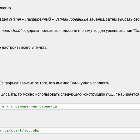
сложно.
аздел
cPanel -- Расширенный -- Запланированные задания,
затем выбрать сво
стиле Unix)"
содержит полезные подсказки (почему-то для уровня знаний
"Ст
 настроить всего 3 пункта:
Её формат зависит от того, что именно Вам нужно исполнять.
ицу сайта, то можно использовать следующую конструкцию
("GET"
набирается 
ть_к_странице/имя_страницы
m.ua/start/job.php