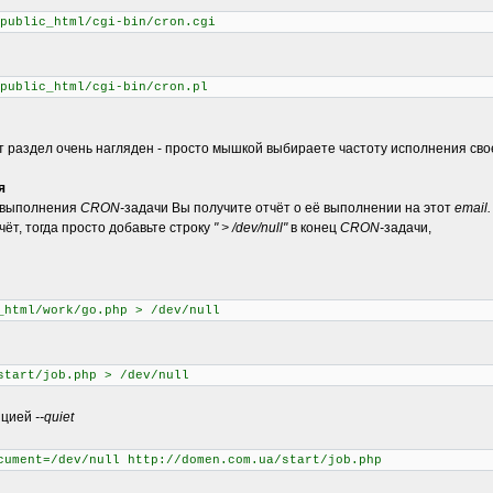
public_html/cgi-bin/cron.cgi
public_html/cgi-bin/cron.pl
т раздел очень нагляден - просто мышкой выбираете частоту исполнения св
я
 выполнения
CRON-
задачи Вы получите отчёт о её выполнении на этот
email.
чёт, тогда просто добавьте строку
" > /dev/null"
в конец
CRON-
задачи,
_html/work/go.php > /dev/null
start/job.php > /dev/null
пцией
--quiet
cument=/dev/null http://domen.com.ua/start/job.php