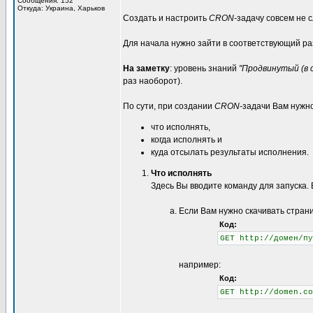
Сообщения: 152
Откуда: Украина, Харьков
Создать и настроить
CRON-
задачу совсем не 
Для начала нужно зайти в соответствующий р
На заметку
: уровень знаний
"Продвинутый (в 
раз наоборот).
По сути, при создании
CRON-
задачи Вам нужно
что исполнять,
когда исполнять и
куда отсылать результаты исполнения.
Что исполнять
Здесь Вы вводите команду для запуска. 
Если Вам нужно скачивать стран
Код:
GET http://домен/пу
например:
Код:
GET http://domen.co