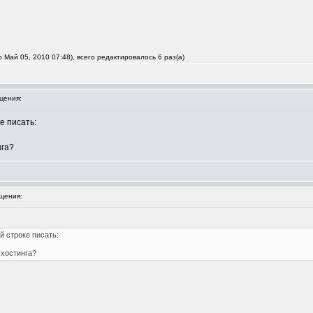
Май 05, 2010 07:48), всего редактировалось 6 раз(а)
щения:
е писать:
нга?
щения:
й строке писать:
 хостинга?