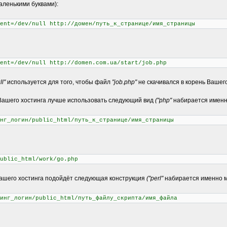
ленькими буквами):
ent=/dev/null http://домен/путь_к_странице/имя_страницы
ent=/dev/null http://domen.com.ua/start/job.php
l"
используется для того, чтобы файл
"job.php"
не скачивался в корень Вашего
 Вашего хостинга лучше использовать следующий вид
("php"
набирается именн
нг_логин/public_html/путь_к_странице/имя_страницы
ublic_html/work/go.php
Вашего хостинга подойдёт следующая конструкция
("perl"
набирается именно м
инг_логин/public_html/путь_файлу_скрипта/имя_файла