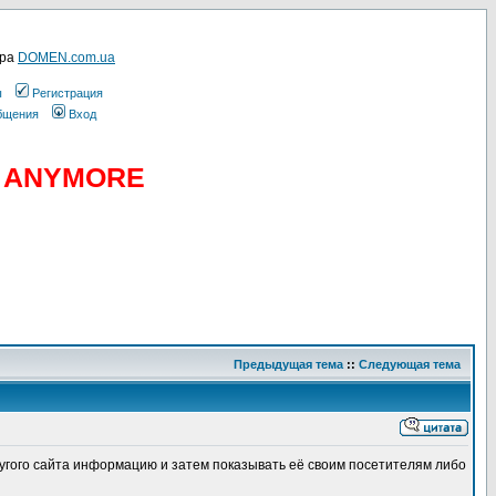
ера
DOMEN.com.ua
ы
Регистрация
общения
Вход
D ANYMORE
Предыдущая тема
::
Следующая тема
другого сайта информацию и затем показывать её своим посетителям либо