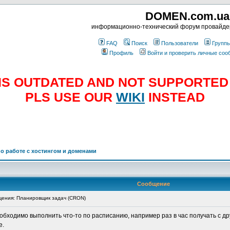
DOMEN.com.ua
информационно-технический форум провайд
FAQ
Поиск
Пользователи
Групп
Профиль
Войти и проверить личные со
E IS OUTDATED AND NOT SUPPORTE
PLS USE OUR
WIKI
INSTEAD
о работе с хостингом и доменами
Сообщение
ения: Планировщик задач (CRON)
еобходимо выполнить что-то по расписанию, например раз в час получать с 
е.