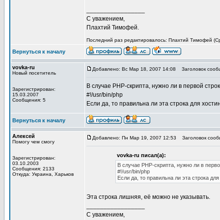
_________________
С уважением,
Плахтий Тимофей.
Последний раз редактировалось: Плахтий Тимофей (Ср 
Вернуться к началу
vovka-ru
Добавлено: Вс Мар 18, 2007 14:08
Заголовок сооб
Новый посетитель
В случае PHP-скрипта, нужно ли в первой строк
Зарегистрирован:
#!/usr/bin/php
15.03.2007
Сообщения: 5
Если да, то правильна ли эта строка для хости
Вернуться к началу
Алексей
Добавлено: Пн Мар 19, 2007 12:53
Заголовок сооб
Помогу чем смогу
vovka-ru писал(а):
Зарегистрирован:
03.10.2003
В случае PHP-скрипта, нужно ли в перво
Сообщения: 2133
#!/usr/bin/php
Откуда: Украина, Харьков
Если да, то правильна ли эта строка для
Эта строка лишняя, её можно не указывать.
_________________
С уважением,