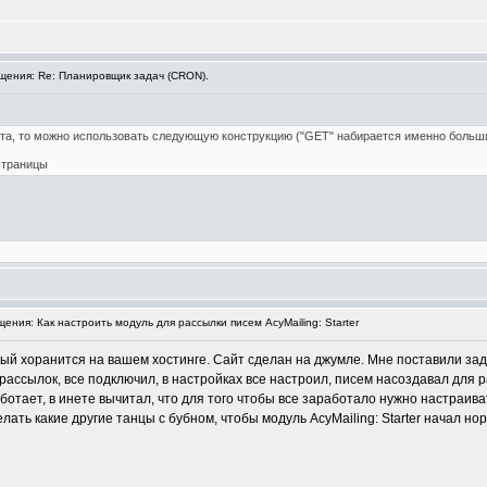
ения: Re: Планировщик задач (CRON).
йта, то можно использовать следующую конструкцию ("GET" набирается именно больш
страницы
ния: Как настроить модуль для рассылки писем AcyMailing: Starter
ый хоранится на вашем хостинге. Сайт сделан на джумле. Мне поставили задач
 рассылок, все подключил, в настройках все настроил, писем насоздавал для 
аботает, в инете вычитал, что для того чтобы все заработало нужно настраи
ать какие другие танцы с бубном, чтобы модуль AcyMailing: Starter начал но