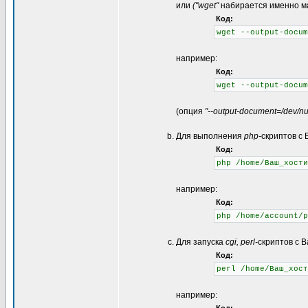
или
("wget"
набирается именно ма
Код:
wget --output-docum
например:
Код:
wget --output-docum
(опция
"--output-document=/dev/nul
Для выполнения
php-
скриптов с
Код:
php /home/Ваш_хости
например:
Код:
php /home/account/p
Для запуска
cgi, perl-
скриптов с 
Код:
perl /home/Ваш_хост
например: