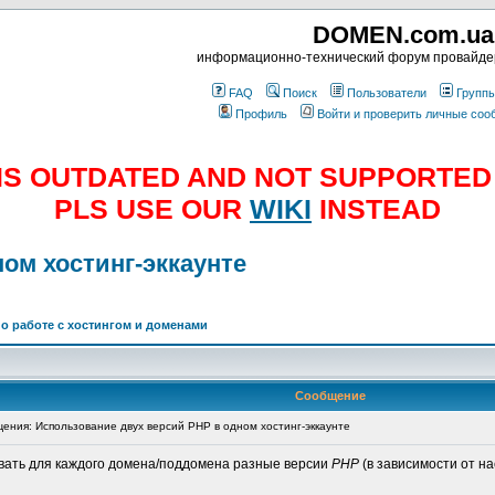
DOMEN.com.ua
информационно-технический форум провайд
FAQ
Поиск
Пользователи
Групп
Профиль
Войти и проверить личные со
E IS OUTDATED AND NOT SUPPORTE
PLS USE OUR
WIKI
INSTEAD
ом хостинг-эккаунте
о работе с хостингом и доменами
Сообщение
ния: Использование двух версий PHP в одном хостинг-эккаунте
вать для каждого домена/поддомена разные версии
PHP
(в зависимости от на