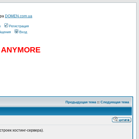
ера
DOMEN.com.ua
ы
Регистрация
общения
Вход
D ANYMORE
Предыдущая тема
::
Следующая тема
строек хостинг-сервера).