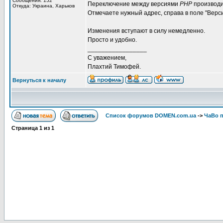
Сообщения: 152
Переключение между версиями
PHP
производи
Откуда: Украина, Харьков
Отмечаете нужный адрес, справа в поле "Вер
Изменения вступают в силу немедленно.
Просто и удобно.
_________________
С уважением,
Плахтий Тимофей.
Вернуться к началу
Список форумов DOMEN.com.ua
->
ЧаВо п
Страница
1
из
1