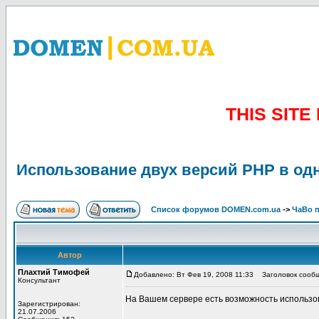
THIS SIT
Использование двух версий PHP в одн
Список форумов DOMEN.com.ua
->
ЧаВо п
Автор
Плахтий Тимофей
Добавлено: Вт Фев 19, 2008 11:33
Заголовок сообще
Консультант
На Вашем сервере есть возможность использо
Зарегистрирован:
21.07.2006