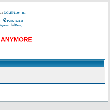
ера
DOMEN.com.ua
ы
Регистрация
общения
Вход
D ANYMORE