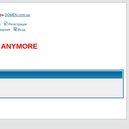
ера
DOMEN.com.ua
ы
Регистрация
общения
Вход
D ANYMORE