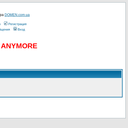
ера
DOMEN.com.ua
ы
Регистрация
общения
Вход
D ANYMORE