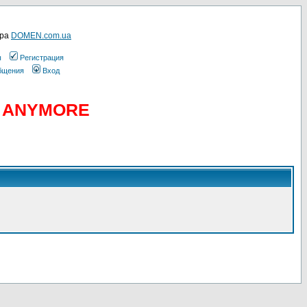
ера
DOMEN.com.ua
ы
Регистрация
общения
Вход
D ANYMORE