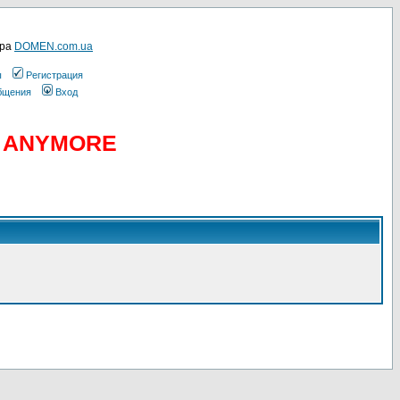
ера
DOMEN.com.ua
ы
Регистрация
общения
Вход
D ANYMORE