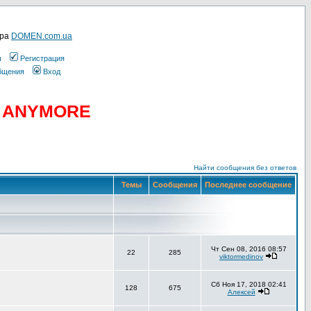
ера
DOMEN.com.ua
ы
Регистрация
общения
Вход
D ANYMORE
Найти сообщения без ответов
Темы
Сообщения
Последнее сообщение
Чт Сен 08, 2016 08:57
22
285
viktormedinov
Сб Ноя 17, 2018 02:41
128
675
Алексей