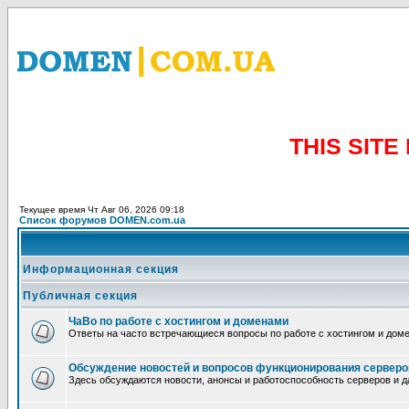
THIS SIT
Текущее время Чт Авг 06, 2026 09:18
Список форумов DOMEN.com.ua
Информационная секция
Публичная секция
ЧаВо по работе с хостингом и доменами
Ответы на часто встречающиеся вопросы по работе с хостингом и дом
Обсуждение новостей и вопросов функционирования серверо
Здесь обсуждаются новости, анонсы и работоспособность серверов и д