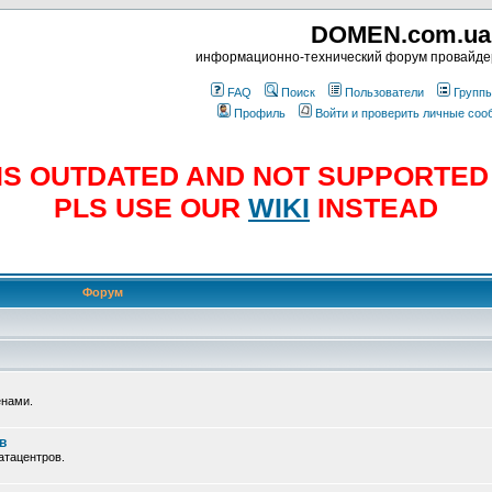
DOMEN.com.ua
информационно-технический форум провайд
FAQ
Поиск
Пользователи
Групп
Профиль
Войти и проверить личные со
E IS OUTDATED AND NOT SUPPORTE
PLS USE OUR
WIKI
INSTEAD
Форум
енами.
в
атацентров.