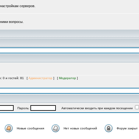
 настройкам серверов.
с ними вопросы.
х: 0 и гостей: 81 [
Администратор
] [
Модератор
]
Пароль:
Автоматически входить при каждом посещении
Новые сообщения
Нет новых сообщений
Форум закрыт