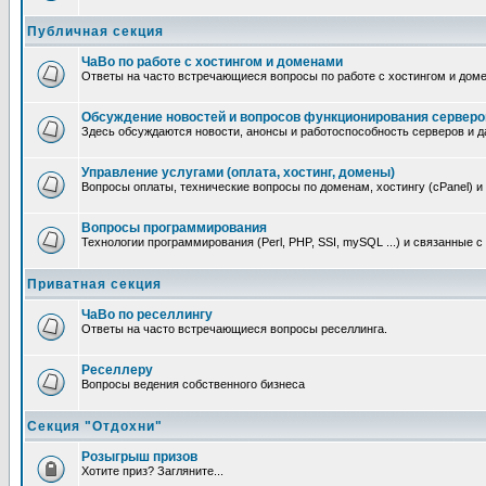
Публичная секция
ЧаВо по работе с хостингом и доменами
Ответы на часто встречающиеся вопросы по работе с хостингом и дом
Обсуждение новостей и вопросов функционирования серверо
Здесь обсуждаются новости, анонсы и работоспособность серверов и д
Управление услугами (оплата, хостинг, домены)
Вопросы оплаты, технические вопросы по доменам, хостингу (cPanel) и
Вопросы программирования
Технологии программирования (Perl, PHP, SSI, mySQL ...) и связанные 
Приватная секция
ЧаВо по реселлингу
Ответы на часто встречающиеся вопросы реселлинга.
Реселлеру
Вопросы ведения собственного бизнеса
Секция "Отдохни"
Розыгрыш призов
Хотите приз? Загляните...