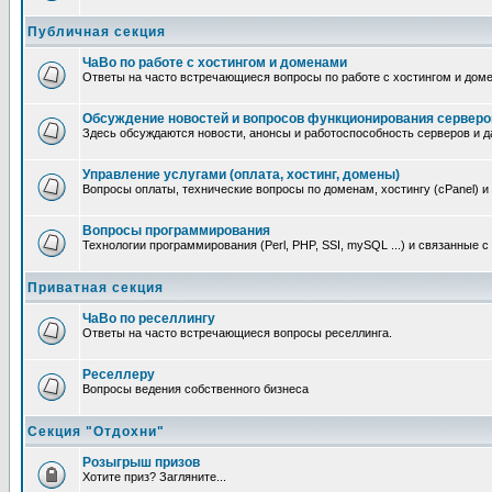
Публичная секция
ЧаВо по работе с хостингом и доменами
Ответы на часто встречающиеся вопросы по работе с хостингом и дом
Обсуждение новостей и вопросов функционирования серверо
Здесь обсуждаются новости, анонсы и работоспособность серверов и д
Управление услугами (оплата, хостинг, домены)
Вопросы оплаты, технические вопросы по доменам, хостингу (cPanel) и
Вопросы программирования
Технологии программирования (Perl, PHP, SSI, mySQL ...) и связанные 
Приватная секция
ЧаВо по реселлингу
Ответы на часто встречающиеся вопросы реселлинга.
Реселлеру
Вопросы ведения собственного бизнеса
Секция "Отдохни"
Розыгрыш призов
Хотите приз? Загляните...