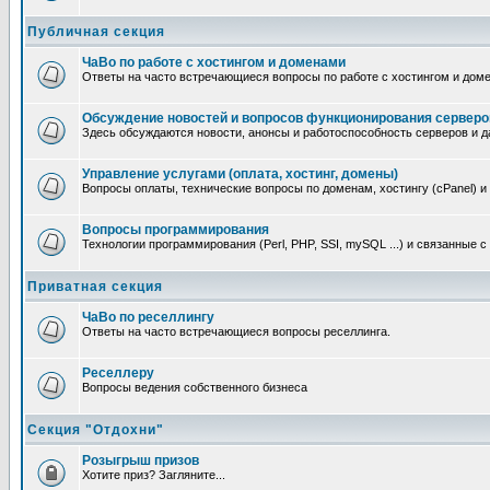
Публичная секция
ЧаВо по работе с хостингом и доменами
Ответы на часто встречающиеся вопросы по работе с хостингом и дом
Обсуждение новостей и вопросов функционирования серверо
Здесь обсуждаются новости, анонсы и работоспособность серверов и д
Управление услугами (оплата, хостинг, домены)
Вопросы оплаты, технические вопросы по доменам, хостингу (cPanel) и
Вопросы программирования
Технологии программирования (Perl, PHP, SSI, mySQL ...) и связанные 
Приватная секция
ЧаВо по реселлингу
Ответы на часто встречающиеся вопросы реселлинга.
Реселлеру
Вопросы ведения собственного бизнеса
Секция "Отдохни"
Розыгрыш призов
Хотите приз? Загляните...