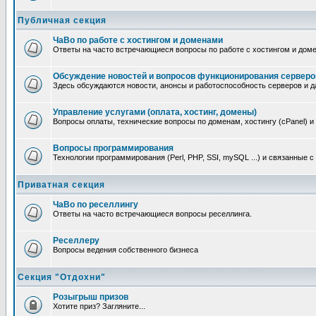
Публичная секция
ЧаВо по работе с хостингом и доменами
Ответы на часто встречающиеся вопросы по работе с хостингом и дом
Обсуждение новостей и вопросов функционирования серверо
Здесь обсуждаются новости, анонсы и работоспособность серверов и д
Управление услугами (оплата, хостинг, домены)
Вопросы оплаты, технические вопросы по доменам, хостингу (cPanel) и
Вопросы программирования
Технологии программирования (Perl, PHP, SSI, mySQL ...) и связанные 
Приватная секция
ЧаВо по реселлингу
Ответы на часто встречающиеся вопросы реселлинга.
Реселлеру
Вопросы ведения собственного бизнеса
Секция "Отдохни"
Розыгрыш призов
Хотите приз? Загляните...