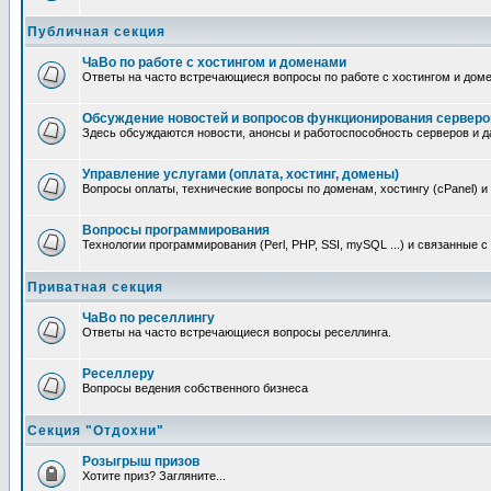
Публичная секция
ЧаВо по работе с хостингом и доменами
Ответы на часто встречающиеся вопросы по работе с хостингом и дом
Обсуждение новостей и вопросов функционирования серверо
Здесь обсуждаются новости, анонсы и работоспособность серверов и д
Управление услугами (оплата, хостинг, домены)
Вопросы оплаты, технические вопросы по доменам, хостингу (cPanel) и
Вопросы программирования
Технологии программирования (Perl, PHP, SSI, mySQL ...) и связанные 
Приватная секция
ЧаВо по реселлингу
Ответы на часто встречающиеся вопросы реселлинга.
Реселлеру
Вопросы ведения собственного бизнеса
Секция "Отдохни"
Розыгрыш призов
Хотите приз? Загляните...