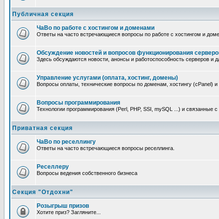
Публичная секция
ЧаВо по работе с хостингом и доменами
Ответы на часто встречающиеся вопросы по работе с хостингом и дом
Обсуждение новостей и вопросов функционирования серверо
Здесь обсуждаются новости, анонсы и работоспособность серверов и д
Управление услугами (оплата, хостинг, домены)
Вопросы оплаты, технические вопросы по доменам, хостингу (cPanel) и
Вопросы программирования
Технологии программирования (Perl, PHP, SSI, mySQL ...) и связанные 
Приватная секция
ЧаВо по реселлингу
Ответы на часто встречающиеся вопросы реселлинга.
Реселлеру
Вопросы ведения собственного бизнеса
Секция "Отдохни"
Розыгрыш призов
Хотите приз? Загляните...