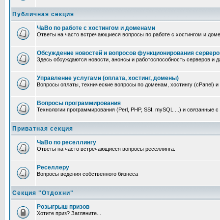
Публичная секция
ЧаВо по работе с хостингом и доменами
Ответы на часто встречающиеся вопросы по работе с хостингом и дом
Обсуждение новостей и вопросов функционирования серверо
Здесь обсуждаются новости, анонсы и работоспособность серверов и д
Управление услугами (оплата, хостинг, домены)
Вопросы оплаты, технические вопросы по доменам, хостингу (cPanel) и
Вопросы программирования
Технологии программирования (Perl, PHP, SSI, mySQL ...) и связанные 
Приватная секция
ЧаВо по реселлингу
Ответы на часто встречающиеся вопросы реселлинга.
Реселлеру
Вопросы ведения собственного бизнеса
Секция "Отдохни"
Розыгрыш призов
Хотите приз? Загляните...