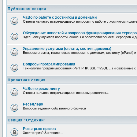
Публичная секция
ЧаВо по работе с хостингом и доменами
Ответы на часто встречающиеся вопросы по работе с хостингом и дом
Обсуждение новостей и вопросов функционирования серверо
Здесь обсуждаются новости, анонсы и работоспособность серверов и д
Управление услугами (оплата, хостинг, домены)
Вопросы оплаты, технические вопросы по доменам, хостингу (cPanel) и
Вопросы программирования
Технологии программирования (Perl, PHP, SSI, mySQL ...) и связанные 
Приватная секция
ЧаВо по реселлингу
Ответы на часто встречающиеся вопросы реселлинга.
Реселлеру
Вопросы ведения собственного бизнеса
Секция "Отдохни"
Розыгрыш призов
Хотите приз? Загляните...