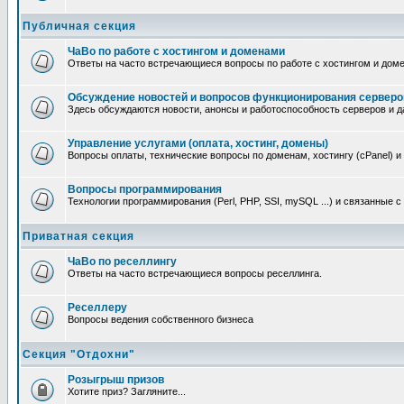
Публичная секция
ЧаВо по работе с хостингом и доменами
Ответы на часто встречающиеся вопросы по работе с хостингом и дом
Обсуждение новостей и вопросов функционирования серверо
Здесь обсуждаются новости, анонсы и работоспособность серверов и д
Управление услугами (оплата, хостинг, домены)
Вопросы оплаты, технические вопросы по доменам, хостингу (cPanel) и
Вопросы программирования
Технологии программирования (Perl, PHP, SSI, mySQL ...) и связанные 
Приватная секция
ЧаВо по реселлингу
Ответы на часто встречающиеся вопросы реселлинга.
Реселлеру
Вопросы ведения собственного бизнеса
Секция "Отдохни"
Розыгрыш призов
Хотите приз? Загляните...