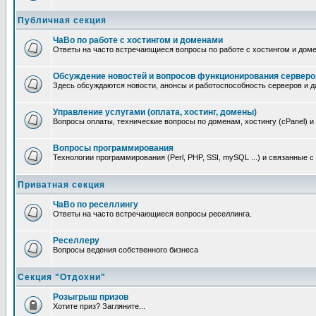
Публичная секция
ЧаВо по работе с хостингом и доменами
Ответы на часто встречающиеся вопросы по работе с хостингом и дом
Обсуждение новостей и вопросов функционирования серверо
Здесь обсуждаются новости, анонсы и работоспособность серверов и д
Управление услугами (оплата, хостинг, домены)
Вопросы оплаты, технические вопросы по доменам, хостингу (cPanel) и
Вопросы программирования
Технологии программирования (Perl, PHP, SSI, mySQL ...) и связанные 
Приватная секция
ЧаВо по реселлингу
Ответы на часто встречающиеся вопросы реселлинга.
Реселлеру
Вопросы ведения собственного бизнеса
Секция "Отдохни"
Розыгрыш призов
Хотите приз? Загляните...