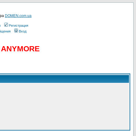
ера
DOMEN.com.ua
ы
Регистрация
общения
Вход
D ANYMORE