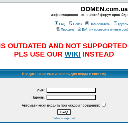
DOMEN.com.ua
информационно-технический форум провайд
FAQ
Поиск
Пользователи
Групп
Профиль
Войти и проверить личные со
E IS OUTDATED AND NOT SUPPORTE
PLS USE OUR
WIKI
INSTEAD
Введите ваше имя и пароль для входа в систему
Имя:
Пароль:
Автоматически входить при каждом посещении:
Забыли пароль?