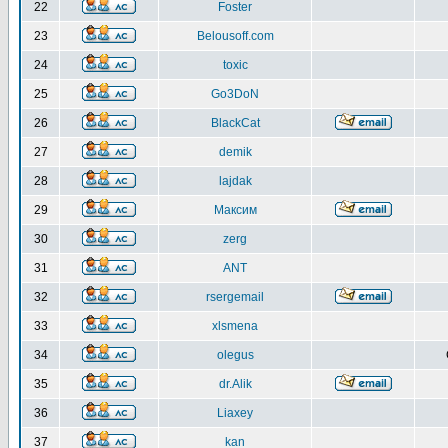
22
Foster
23
Belousoff.com
24
toxic
25
Go3DoN
26
BlackCat
27
demik
28
lajdak
29
Максим
30
zerg
31
ANT
32
rsergemail
33
xlsmena
34
olegus
35
dr.Alik
36
Liaxey
37
kan