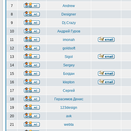
7
Andrew
8
Designer
9
Dj.Crazy
10
Андрей Гуров
11
imonah
12
goldsoft
13
Sigol
14
Sergey
15
Богдан
16
klepton
17
Сергей
18
Герасимов Денис
19
123design
20
avk
21
webta