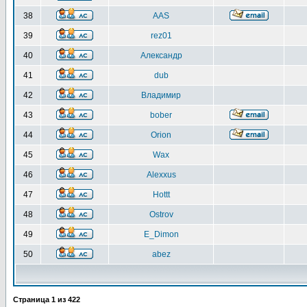
38
AAS
39
rez01
40
Александр
41
dub
42
Владимир
43
bober
44
Orion
45
Wax
46
Alexxus
47
Hottt
48
Ostrov
49
E_Dimon
50
abez
Страница
1
из
422