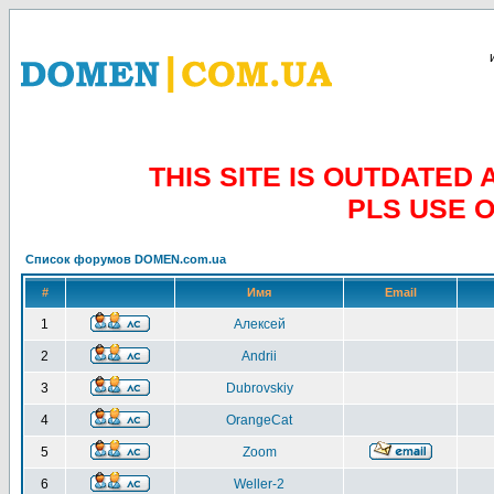
THIS SITE IS OUTDATE
PLS USE 
Список форумов DOMEN.com.ua
#
Имя
Email
1
Алексей
2
Andrii
3
Dubrovskiy
4
OrangeCat
5
Zoom
6
Weller-2