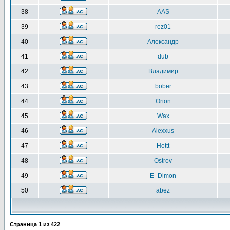
38
AAS
39
rez01
40
Александр
41
dub
42
Владимир
43
bober
44
Orion
45
Wax
46
Alexxus
47
Hottt
48
Ostrov
49
E_Dimon
50
abez
Страница
1
из
422