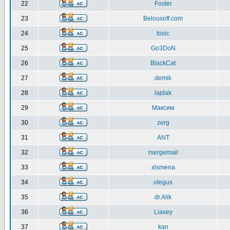
22
Foster
23
Belousoff.com
24
toxic
25
Go3DoN
26
BlackCat
27
demik
28
lajdak
29
Максим
30
zerg
31
ANT
32
rsergemail
33
xlsmena
34
olegus
35
dr.Alik
36
Liaxey
37
kan