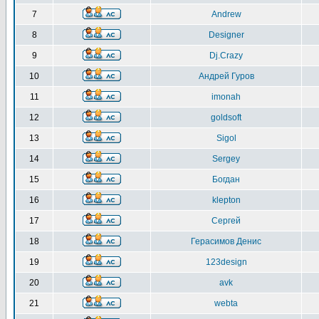
7
Andrew
8
Designer
9
Dj.Crazy
10
Андрей Гуров
11
imonah
12
goldsoft
13
Sigol
14
Sergey
15
Богдан
16
klepton
17
Сергей
18
Герасимов Денис
19
123design
20
avk
21
webta