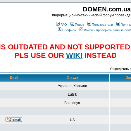
DOMEN.com.ua
информационно-технический форум провайд
FAQ
Поиск
Пользователи
Групп
Профиль
Войти и проверить личные со
E IS OUTDATED AND NOT SUPPORTE
PLS USE OUR
WIKI
INSTEAD
Упорядочить 
Email
Откуда
За
Украина, Харьков
Luts'k
Balakleya
UA