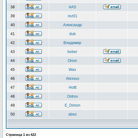
38
AAS
39
rez01
40
Александр
41
dub
42
Владимир
43
bober
44
Orion
45
Wax
46
Alexxus
47
Hottt
48
Ostrov
49
E_Dimon
50
abez
Страница
1
из
422