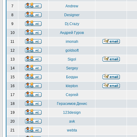
7
Andrew
8
Designer
9
Dj.Crazy
10
Андрей Гуров
11
imonah
12
goldsoft
13
Sigol
14
Sergey
15
Богдан
16
klepton
17
Сергей
18
Герасимов Денис
19
123design
20
avk
21
webta