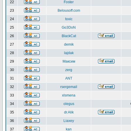
22
Foster
23
Belousoff.com
24
toxic
25
Go3DoN
26
BlackCat
27
demik
28
lajdak
29
Максим
30
zerg
31
ANT
32
rsergemail
33
xlsmena
34
olegus
35
dr.Alik
36
Liaxey
37
kan