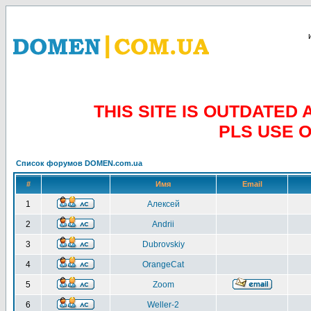
THIS SITE IS OUTDATE
PLS USE 
Список форумов DOMEN.com.ua
#
Имя
Email
1
Алексей
2
Andrii
3
Dubrovskiy
4
OrangeCat
5
Zoom
6
Weller-2