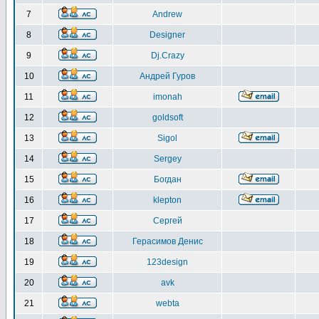
7
Andrew
8
Designer
9
Dj.Crazy
10
Андрей Гуров
11
imonah
12
goldsoft
13
Sigol
14
Sergey
15
Богдан
16
klepton
17
Сергей
18
Герасимов Денис
19
123design
20
avk
21
webta