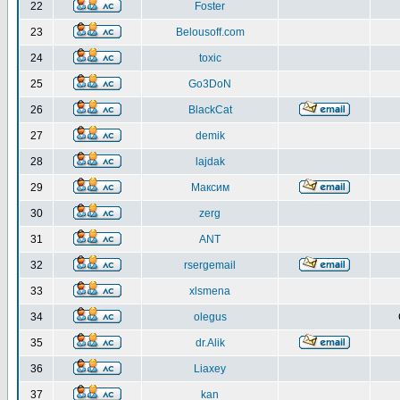
22
Foster
23
Belousoff.com
24
toxic
25
Go3DoN
26
BlackCat
27
demik
28
lajdak
29
Максим
30
zerg
31
ANT
32
rsergemail
33
xlsmena
34
olegus
35
dr.Alik
36
Liaxey
37
kan