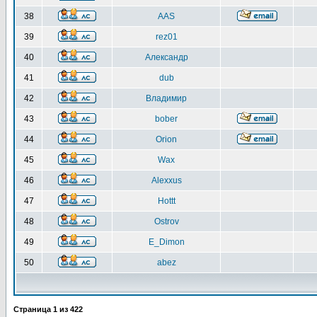
38
AAS
39
rez01
40
Александр
41
dub
42
Владимир
43
bober
44
Orion
45
Wax
46
Alexxus
47
Hottt
48
Ostrov
49
E_Dimon
50
abez
Страница
1
из
422