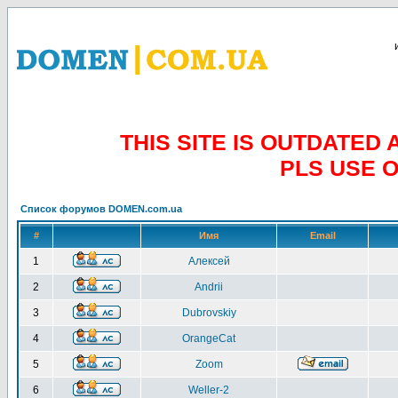
THIS SITE IS OUTDATE
PLS USE 
Список форумов DOMEN.com.ua
#
Имя
Email
1
Алексей
2
Andrii
3
Dubrovskiy
4
OrangeCat
5
Zoom
6
Weller-2