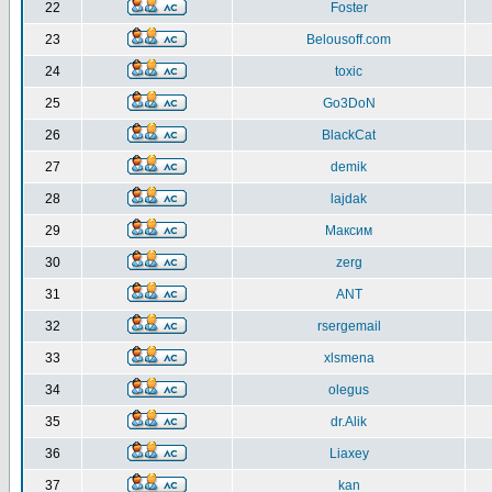
22
Foster
23
Belousoff.com
24
toxic
25
Go3DoN
26
BlackCat
27
demik
28
lajdak
29
Максим
30
zerg
31
ANT
32
rsergemail
33
xlsmena
34
olegus
35
dr.Alik
36
Liaxey
37
kan