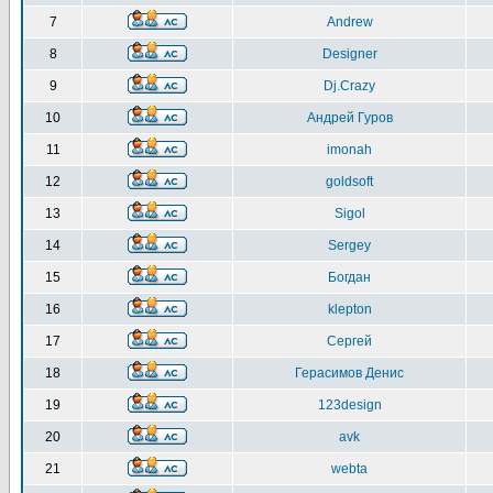
7
Andrew
8
Designer
9
Dj.Crazy
10
Андрей Гуров
11
imonah
12
goldsoft
13
Sigol
14
Sergey
15
Богдан
16
klepton
17
Сергей
18
Герасимов Денис
19
123design
20
avk
21
webta