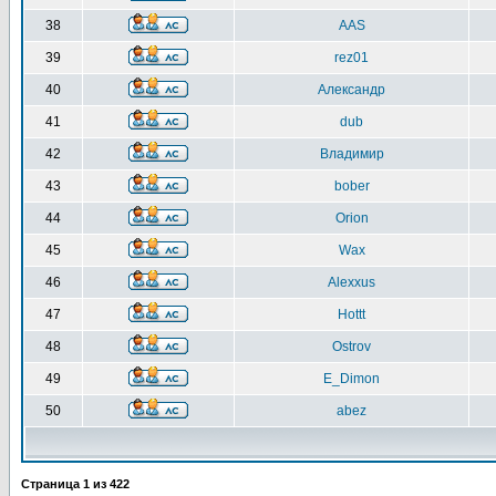
38
AAS
39
rez01
40
Александр
41
dub
42
Владимир
43
bober
44
Orion
45
Wax
46
Alexxus
47
Hottt
48
Ostrov
49
E_Dimon
50
abez
Страница
1
из
422