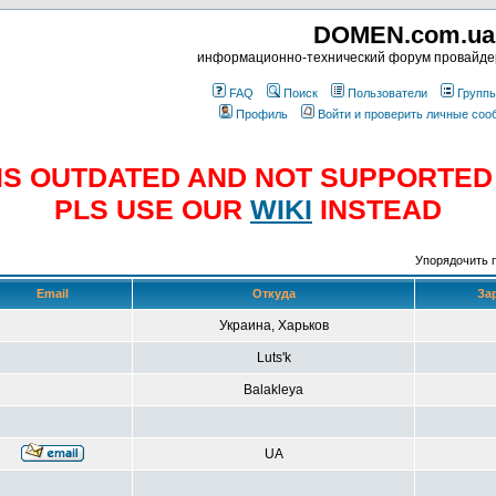
DOMEN.com.ua
информационно-технический форум провайд
FAQ
Поиск
Пользователи
Групп
Профиль
Войти и проверить личные со
E IS OUTDATED AND NOT SUPPORTE
PLS USE OUR
WIKI
INSTEAD
Упорядочить 
Email
Откуда
За
Украина, Харьков
Luts'k
Balakleya
UA