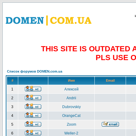
THIS SITE IS OUTDATE
PLS USE 
Список форумов DOMEN.com.ua
#
Имя
Email
1
Алексей
2
Andrii
3
Dubrovskiy
4
OrangeCat
5
Zoom
6
Weller-2