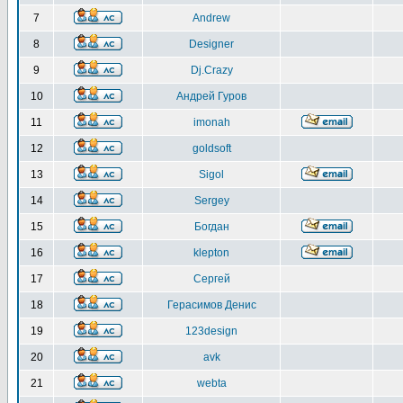
7
Andrew
8
Designer
9
Dj.Crazy
10
Андрей Гуров
11
imonah
12
goldsoft
13
Sigol
14
Sergey
15
Богдан
16
klepton
17
Сергей
18
Герасимов Денис
19
123design
20
avk
21
webta