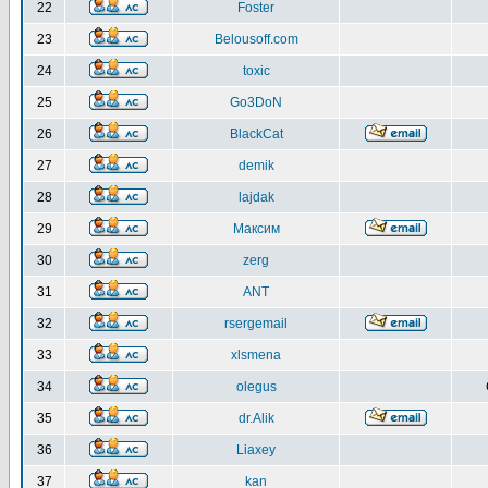
22
Foster
23
Belousoff.com
24
toxic
25
Go3DoN
26
BlackCat
27
demik
28
lajdak
29
Максим
30
zerg
31
ANT
32
rsergemail
33
xlsmena
34
olegus
35
dr.Alik
36
Liaxey
37
kan