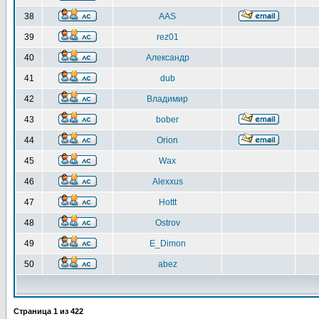
38
AAS
39
rez01
40
Александр
41
dub
42
Владимир
43
bober
44
Orion
45
Wax
46
Alexxus
47
Hottt
48
Ostrov
49
E_Dimon
50
abez
Страница
1
из
422