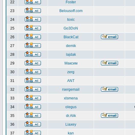
22
Foster
23
Belousoff.com
24
toxic
25
Go3DoN
26
BlackCat
27
demik
28
lajdak
29
Максим
30
zerg
31
ANT
32
rsergemail
33
xlsmena
34
olegus
35
dr.Alik
36
Liaxey
37
kan