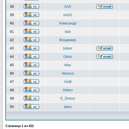
38
AAS
39
rez01
40
Александр
41
dub
42
Владимир
43
bober
44
Orion
45
Wax
46
Alexxus
47
Hottt
48
Ostrov
49
E_Dimon
50
abez
Страница
1
из
422