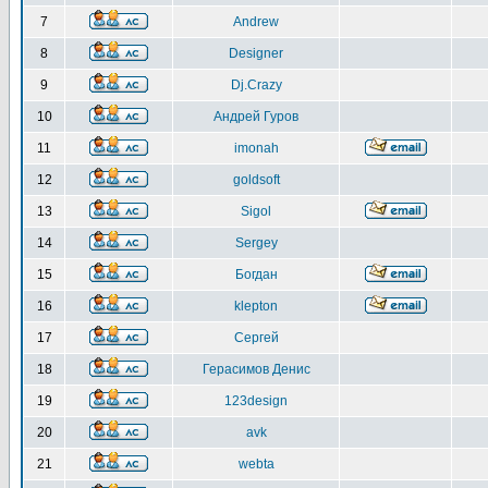
7
Andrew
8
Designer
9
Dj.Crazy
10
Андрей Гуров
11
imonah
12
goldsoft
13
Sigol
14
Sergey
15
Богдан
16
klepton
17
Сергей
18
Герасимов Денис
19
123design
20
avk
21
webta