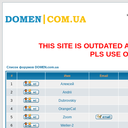
THIS SITE IS OUTDATE
PLS USE 
Список форумов DOMEN.com.ua
#
Имя
Email
1
Алексей
2
Andrii
3
Dubrovskiy
4
OrangeCat
5
Zoom
6
Weller-2