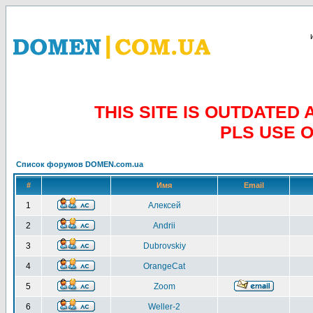
THIS SITE IS OUTDATE
PLS USE 
Список форумов DOMEN.com.ua
#
Имя
Email
1
Алексей
2
Andrii
3
Dubrovskiy
4
OrangeCat
5
Zoom
6
Weller-2