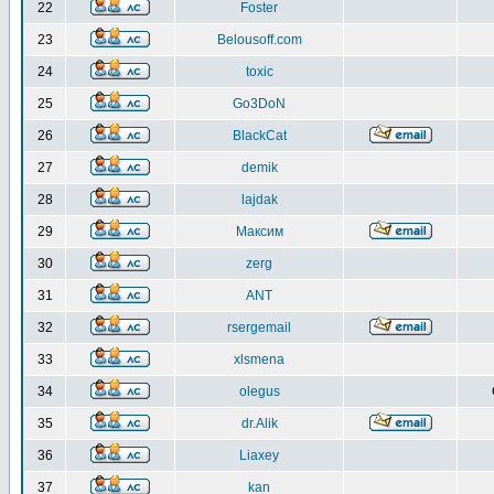
22
Foster
23
Belousoff.com
24
toxic
25
Go3DoN
26
BlackCat
27
demik
28
lajdak
29
Максим
30
zerg
31
ANT
32
rsergemail
33
xlsmena
34
olegus
35
dr.Alik
36
Liaxey
37
kan