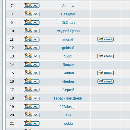
7
Andrew
8
Designer
9
Dj.Crazy
10
Андрей Гуров
11
imonah
12
goldsoft
13
Sigol
14
Sergey
15
Богдан
16
klepton
17
Сергей
18
Герасимов Денис
19
123design
20
avk
21
webta