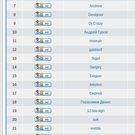
7
Andrew
8
Designer
9
Dj.Crazy
10
Андрей Гуров
11
imonah
12
goldsoft
13
Sigol
14
Sergey
15
Богдан
16
klepton
17
Сергей
18
Герасимов Денис
19
123design
20
avk
21
webta