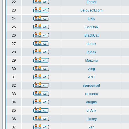
22
Foster
23
Belousoff.com
24
toxic
25
Go3DoN
26
BlackCat
27
demik
28
lajdak
29
Максим
30
zerg
31
ANT
32
rsergemail
33
xlsmena
34
olegus
35
dr.Alik
36
Liaxey
37
kan