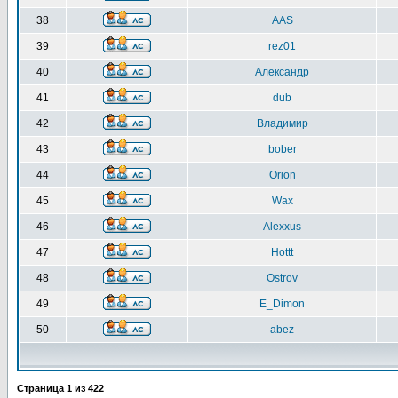
38
AAS
39
rez01
40
Александр
41
dub
42
Владимир
43
bober
44
Orion
45
Wax
46
Alexxus
47
Hottt
48
Ostrov
49
E_Dimon
50
abez
Страница
1
из
422