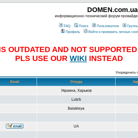
DOMEN.com.ua
информационно-технический форум провайд
FAQ
Поиск
Пользователи
Групп
Профиль
Войти и проверить личные со
E IS OUTDATED AND NOT SUPPORTE
PLS USE OUR
WIKI
INSTEAD
Упорядочить 
Email
Откуда
За
Украина, Харьков
Luts'k
Balakleya
UA