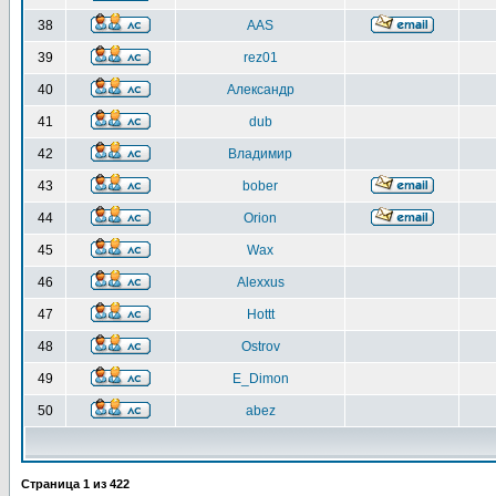
38
AAS
39
rez01
40
Александр
41
dub
42
Владимир
43
bober
44
Orion
45
Wax
46
Alexxus
47
Hottt
48
Ostrov
49
E_Dimon
50
abez
Страница
1
из
422