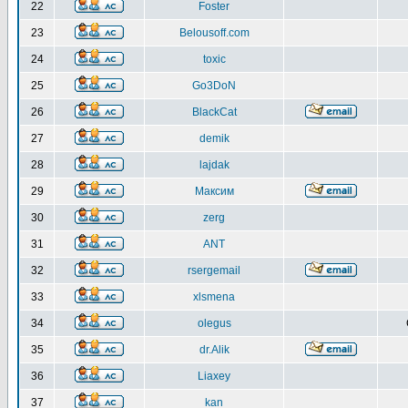
22
Foster
23
Belousoff.com
24
toxic
25
Go3DoN
26
BlackCat
27
demik
28
lajdak
29
Максим
30
zerg
31
ANT
32
rsergemail
33
xlsmena
34
olegus
35
dr.Alik
36
Liaxey
37
kan