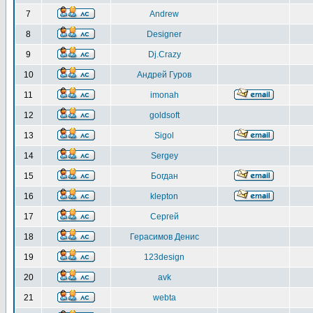
7
Andrew
8
Designer
9
Dj.Crazy
10
Андрей Гуров
11
imonah
12
goldsoft
13
Sigol
14
Sergey
15
Богдан
16
klepton
17
Сергей
18
Герасимов Денис
19
123design
20
avk
21
webta