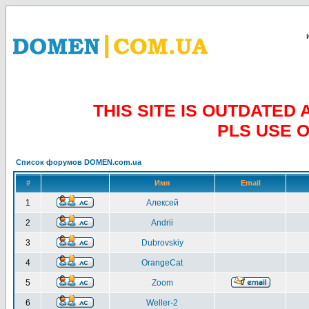
THIS SITE IS OUTDATE
PLS USE 
Список форумов DOMEN.com.ua
#
Имя
Email
1
Алексей
2
Andrii
3
Dubrovskiy
4
OrangeCat
5
Zoom
6
Weller-2