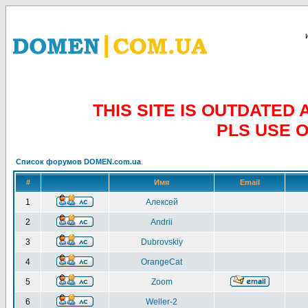
THIS SITE IS OUTDATE
PLS USE 
Список форумов DOMEN.com.ua
#
Имя
Email
1
Алексей
2
Andrii
3
Dubrovskiy
4
OrangeCat
5
Zoom
6
Weller-2