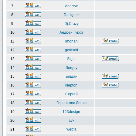
7
Andrew
8
Designer
9
Dj.Crazy
10
Андрей Гуров
11
imonah
12
goldsoft
13
Sigol
14
Sergey
15
Богдан
16
klepton
17
Сергей
18
Герасимов Денис
19
123design
20
avk
21
webta