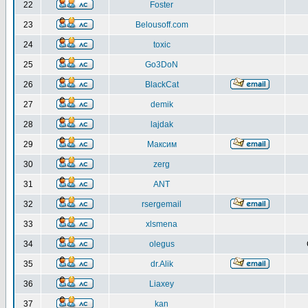
22
Foster
23
Belousoff.com
24
toxic
25
Go3DoN
26
BlackCat
27
demik
28
lajdak
29
Максим
30
zerg
31
ANT
32
rsergemail
33
xlsmena
34
olegus
35
dr.Alik
36
Liaxey
37
kan