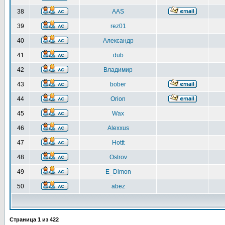
38
AAS
39
rez01
40
Александр
41
dub
42
Владимир
43
bober
44
Orion
45
Wax
46
Alexxus
47
Hottt
48
Ostrov
49
E_Dimon
50
abez
Страница
1
из
422