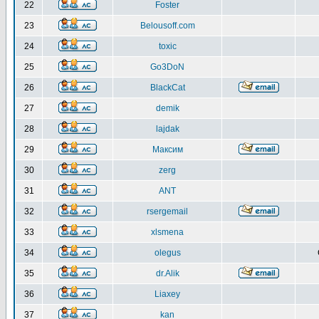
22
Foster
23
Belousoff.com
24
toxic
25
Go3DoN
26
BlackCat
27
demik
28
lajdak
29
Максим
30
zerg
31
ANT
32
rsergemail
33
xlsmena
34
olegus
35
dr.Alik
36
Liaxey
37
kan