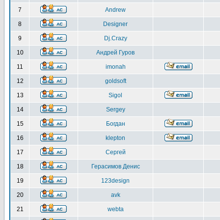
7
Andrew
8
Designer
9
Dj.Crazy
10
Андрей Гуров
11
imonah
12
goldsoft
13
Sigol
14
Sergey
15
Богдан
16
klepton
17
Сергей
18
Герасимов Денис
19
123design
20
avk
21
webta