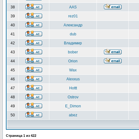
38
AAS
39
rez01
40
Александр
41
dub
42
Владимир
43
bober
44
Orion
45
Wax
46
Alexxus
47
Hottt
48
Ostrov
49
E_Dimon
50
abez
Страница
1
из
422