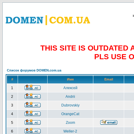
THIS SITE IS OUTDATE
PLS USE 
Список форумов DOMEN.com.ua
#
Имя
Email
1
Алексей
2
Andrii
3
Dubrovskiy
4
OrangeCat
5
Zoom
6
Weller-2