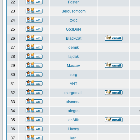
22
Foster
23
Belousoff.com
24
toxic
25
Go3DoN
26
BlackCat
27
demik
28
lajdak
29
Максим
30
zerg
31
ANT
32
rsergemail
33
xlsmena
34
olegus
35
dr.Alik
36
Liaxey
37
kan