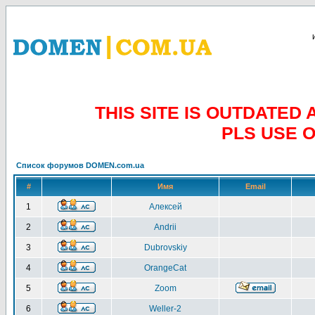
THIS SITE IS OUTDATE
PLS USE 
Список форумов DOMEN.com.ua
#
Имя
Email
1
Алексей
2
Andrii
3
Dubrovskiy
4
OrangeCat
5
Zoom
6
Weller-2