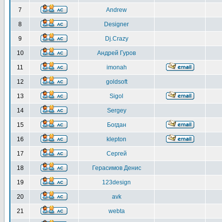
7
Andrew
8
Designer
9
Dj.Crazy
10
Андрей Гуров
11
imonah
12
goldsoft
13
Sigol
14
Sergey
15
Богдан
16
klepton
17
Сергей
18
Герасимов Денис
19
123design
20
avk
21
webta