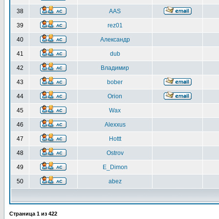
38
AAS
39
rez01
40
Александр
41
dub
42
Владимир
43
bober
44
Orion
45
Wax
46
Alexxus
47
Hottt
48
Ostrov
49
E_Dimon
50
abez
Страница
1
из
422