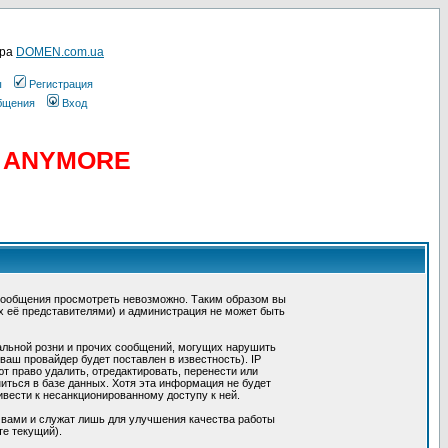
ера
DOMEN.com.ua
ы
Регистрация
общения
Вход
D ANYMORE
сообщения просмотреть невозможно. Таким образом вы
х её представителями) и администрация не может быть
альной розни и прочих сообщений, могущих нарушить
ш провайдер будет поставлен в известность). IP
 право удалить, отредактировать, перенести или
иться в базе данных. Хотя эта информация не будет
вести к несанкционированному доступу к ней.
 вами и служат лишь для улучшения качества работы
те текущий).