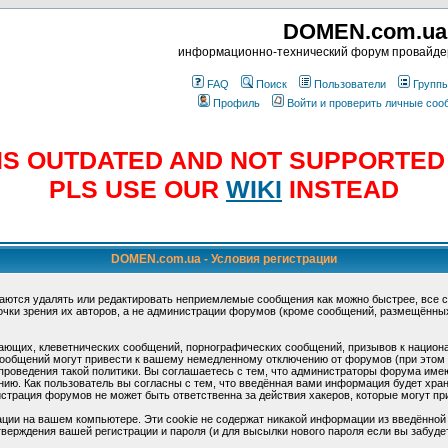
DOMEN.com.ua
информационно-технический форум провайд
FAQ
Поиск
Пользователи
Групп
Профиль
Войти и проверить личные со
E IS OUTDATED AND NOT SUPPORTE
PLS USE OUR
WIKI
INSTEAD
DOMEN.com.ua - Условия регистрации
аются удалять или редактировать неприемлемые сообщения как можно быстрее, все 
очки зрения их авторов, а не администрации форумов (кроме сообщений, размещённы
ающих, клеветнических сообщений, порнографических сообщений, призывов к национ
общений могут привести к вашему немедленному отключению от форумов (при этом ва
роведения такой политики. Вы соглашаетесь с тем, что администраторы форума имеют
ию. Как пользователь вы согласны с тем, что введённая вами информация будет хран
страция форумов не может быть ответственна за действия хакеров, которые могут при
ции на вашем компьютере. Эти cookie не содержат никакой информации из введённой
верждения вашей регистрации и пароля (и для высылки нового пароля если вы забуде