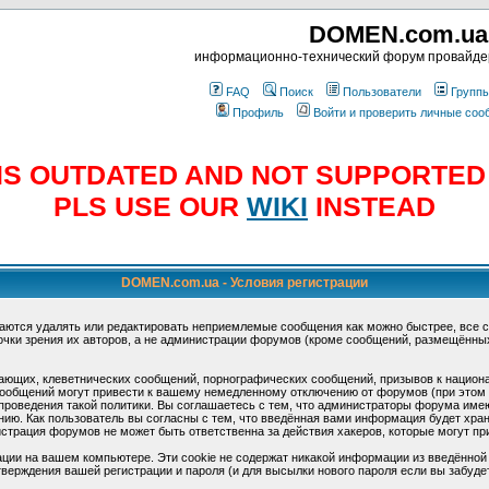
DOMEN.com.ua
информационно-технический форум провайд
FAQ
Поиск
Пользователи
Групп
Профиль
Войти и проверить личные со
E IS OUTDATED AND NOT SUPPORTE
PLS USE OUR
WIKI
INSTEAD
DOMEN.com.ua - Условия регистрации
аются удалять или редактировать неприемлемые сообщения как можно быстрее, все 
очки зрения их авторов, а не администрации форумов (кроме сообщений, размещённы
ающих, клеветнических сообщений, порнографических сообщений, призывов к национ
общений могут привести к вашему немедленному отключению от форумов (при этом ва
роведения такой политики. Вы соглашаетесь с тем, что администраторы форума имеют
ию. Как пользователь вы согласны с тем, что введённая вами информация будет хран
страция форумов не может быть ответственна за действия хакеров, которые могут при
ции на вашем компьютере. Эти cookie не содержат никакой информации из введённой
верждения вашей регистрации и пароля (и для высылки нового пароля если вы забуде