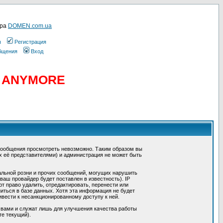
ера
DOMEN.com.ua
ы
Регистрация
общения
Вход
D ANYMORE
сообщения просмотреть невозможно. Таким образом вы
х её представителями) и администрация не может быть
альной розни и прочих сообщений, могущих нарушить
ш провайдер будет поставлен в известность). IP
 право удалить, отредактировать, перенести или
иться в базе данных. Хотя эта информация не будет
вести к несанкционированному доступу к ней.
 вами и служат лишь для улучшения качества работы
те текущий).