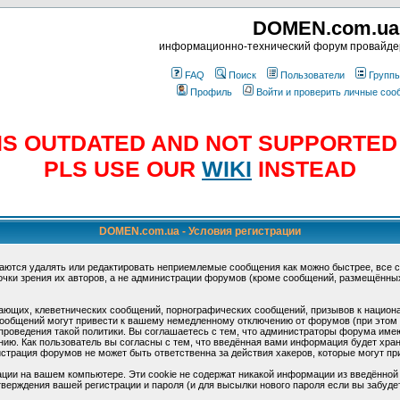
DOMEN.com.ua
информационно-технический форум провайд
FAQ
Поиск
Пользователи
Групп
Профиль
Войти и проверить личные со
E IS OUTDATED AND NOT SUPPORTE
PLS USE OUR
WIKI
INSTEAD
DOMEN.com.ua - Условия регистрации
аются удалять или редактировать неприемлемые сообщения как можно быстрее, все 
очки зрения их авторов, а не администрации форумов (кроме сообщений, размещённы
ающих, клеветнических сообщений, порнографических сообщений, призывов к национ
общений могут привести к вашему немедленному отключению от форумов (при этом ва
роведения такой политики. Вы соглашаетесь с тем, что администраторы форума имеют
ию. Как пользователь вы согласны с тем, что введённая вами информация будет хран
страция форумов не может быть ответственна за действия хакеров, которые могут при
ции на вашем компьютере. Эти cookie не содержат никакой информации из введённой
верждения вашей регистрации и пароля (и для высылки нового пароля если вы забуде