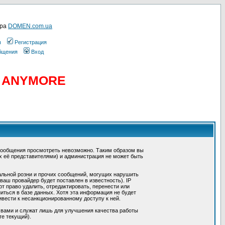
ера
DOMEN.com.ua
ы
Регистрация
общения
Вход
D ANYMORE
сообщения просмотреть невозможно. Таким образом вы
х её представителями) и администрация не может быть
альной розни и прочих сообщений, могущих нарушить
ш провайдер будет поставлен в известность). IP
 право удалить, отредактировать, перенести или
иться в базе данных. Хотя эта информация не будет
вести к несанкционированному доступу к ней.
 вами и служат лишь для улучшения качества работы
те текущий).