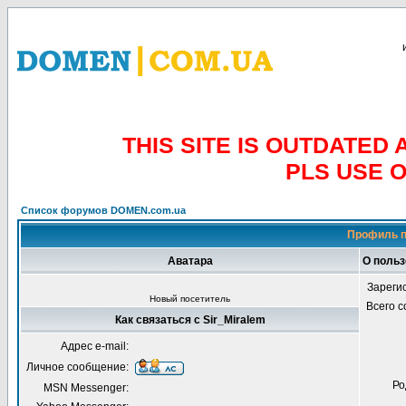
THIS SITE IS OUTDATE
PLS USE 
Список форумов DOMEN.com.ua
Профиль п
Аватара
О польз
Зареги
Новый посетитель
Всего 
Как связаться с Sir_Miralem
Адрес e-mail:
Личное сообщение:
Ро
MSN Messenger: