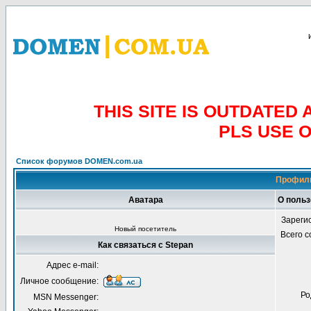
THIS SITE IS OUTDATE
PLS USE 
Список форумов DOMEN.com.ua
Профиль
Аватара
О польз
Зареги
Новый посетитель
Всего 
Как связаться с Stepan
Адрес e-mail:
Личное сообщение:
Ро
MSN Messenger: