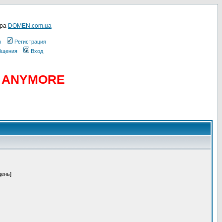
ера
DOMEN.com.ua
ы
Регистрация
общения
Вход
D ANYMORE
день]